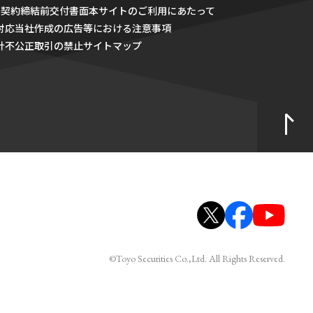
・契約締結前交付書面
本サイトのご利用にあたって
対応
当社作成の広告等における注意事項
針
不公正取引の禁止
サイトマップ
©Toyo Securities Co.,Ltd. All Rights Reserved.