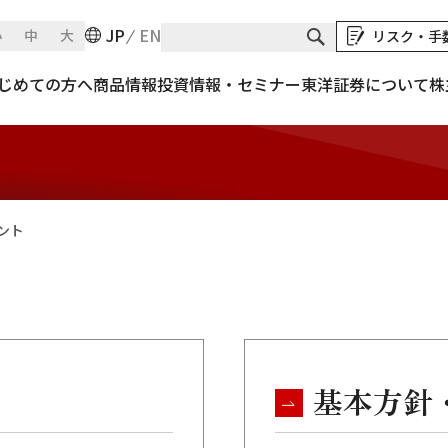
JP
EN
小
中
大
リスク・手
マネジメント
じめての方へ
商品情報
投資情報・セミナー
東洋証券について
株
ント
基本方針