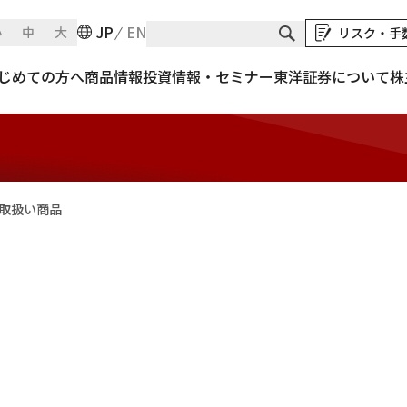
JP
EN
小
中
大
リスク・手
じめての方へ
商品情報
投資情報・セミナー
東洋証券について
株
取扱い商品
>