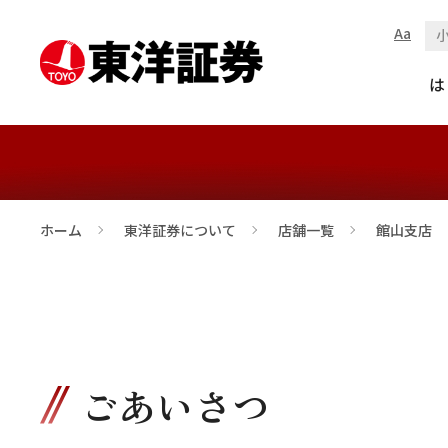
Aa
館山支店
は
ホーム
東洋証券について
店舗一覧
館山支店
>
>
>
ごあいさつ