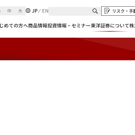
JP
EN
小
中
大
リスク・手
じめての方へ
商品情報
投資情報・セミナー
東洋証券について
株