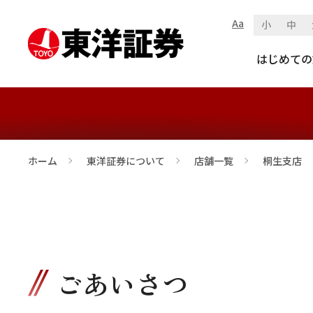
Aa
小
中
桐生支店
はじめての
ホーム
東洋証券について
店舗一覧
桐生支店
>
>
>
ごあいさつ