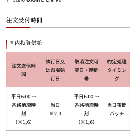
注文受付時間
国内投資信託
執行日又
取消注文可
約定処理
注文送信時
は市場執
能日・時間
タイミン
間
行日
帯
グ
平日6:00 ～
平日6:00 ～
各銘柄締時
当日
各銘柄締時
当日夜間
刻
※2,3
刻
バッチ
（※1,6）
（※1,6）