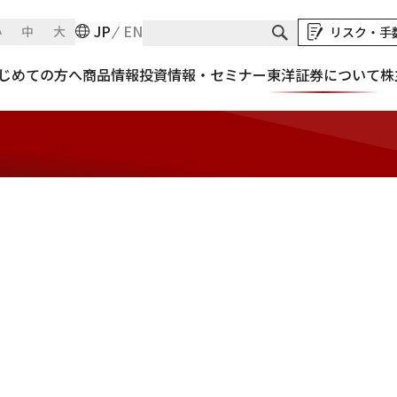
JP
EN
小
中
大
リスク・手
じめての方へ
商品情報
投資情報・セミナー
東洋証券について
株