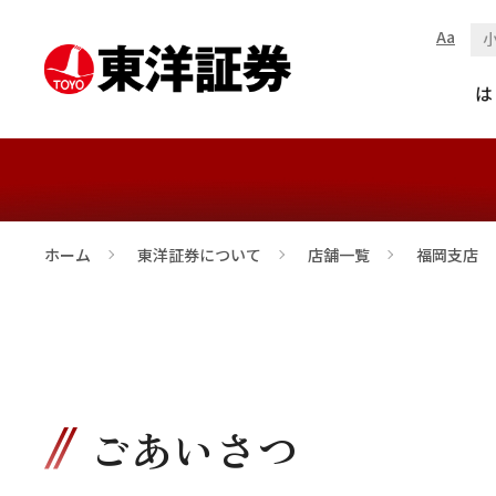
Aa
福岡支店
は
ホーム
東洋証券について
店舗一覧
福岡支店
>
>
>
ごあいさつ