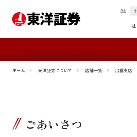
Aa
出雲支店
は
ホーム
東洋証券について
店舗一覧
出雲支店
>
>
>
ごあいさつ