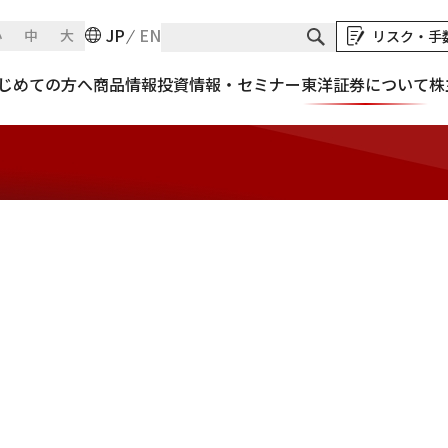
JP
EN
小
中
大
リスク・手
じめての方へ
商品情報
投資情報・セミナー
東洋証券について
株