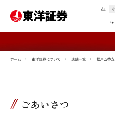
Aa
松戸五香支店
は
ホーム
東洋証券について
店舗一覧
松戸五香支
>
>
>
ごあいさつ