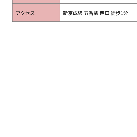
アクセス
新京成線 五香駅 西口 徒歩1分