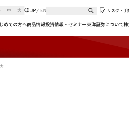
JP
EN
小
中
大
リスク・手
じめての方へ
商品情報
投資情報・セミナー
東洋証券について
株
店