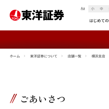
Aa
小
中
横浜支店
はじめての
ホーム
東洋証券について
店舗一覧
横浜支店
>
>
>
ごあいさつ