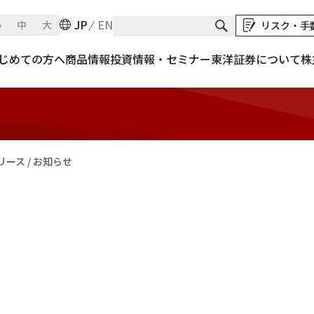
JP
EN
小
中
大
リスク・手
 お知らせ
じめての方へ
商品情報
投資情報・セミナー
東洋証券について
株
ース / お知らせ